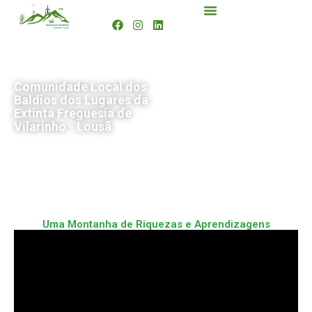
Comunidade Local dos
Baldios dos Lugares da
Extinta Freguesia de
Vilarinho - Lousã
Uma Montanha de Riquezas e Aprendizagens